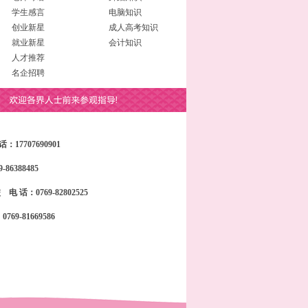
学生感言
电脑知识
创业新星
成人高考知识
就业新星
会计知识
人才推荐
名企招聘
7707690901
6388485
：0769-82802525
-81669586