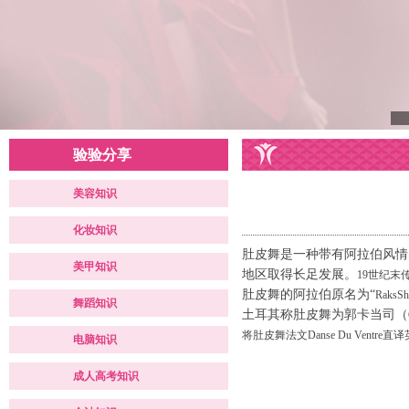
验验分享
美容知识
化妆知识
肚皮舞是一种带有阿拉伯风情
美甲知识
地区取得长足发展。
19
世纪末
肚皮舞的阿拉伯原名为“
RaksSh
舞蹈知识
土耳其称肚皮舞为郭卡当司（
将肚皮舞法文
Danse Du Ventre
直译
电脑知识
成人高考知识