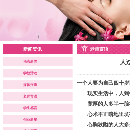
新闻资讯
老师寄语
人
动态新闻
学校活动
一个人要为自己四十岁
媒体报道
现实生活中，人到中
老师寄语
宽厚的人多半一脸福
学生感言
心术不正暗地里坑害
创业新星
心胸狭隘的人大多尖