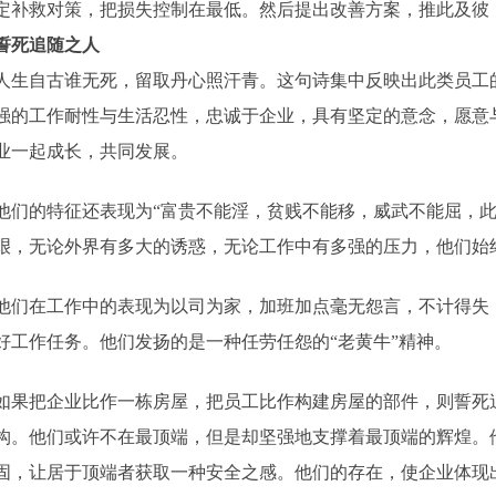
定补救对策，把损失控制在最低。然后提出改善方案，推此及彼
誓死追随之人
人生自古谁无死，留取丹心照汗青。这句诗集中反映出此类员工
强的工作耐性与生活忍性，忠诚于企业，具有坚定的意念，愿意
业一起成长，共同发展。
他们的特征还表现为“富贵不能淫，贫贱不能移，威武不能屈，此
艰，无论外界有多大的诱惑，无论工作中有多强的压力，他们始
他们在工作中的表现为以司为家，加班加点毫无怨言，不计得失
好工作任务。他们发扬的是一种任劳任怨的“老黄牛”精神。
如果把企业比作一栋房屋，把员工比作构建房屋的部件，则誓死
构。他们或许不在最顶端，但是却坚强地支撑着最顶端的辉煌。
固，让居于顶端者获取一种安全之感。他们的存在，使企业体现